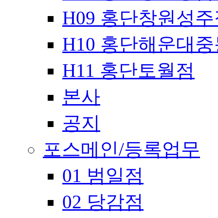
H09 홍단창원성주
H10 홍단해운대
H11 홍단토월점
본사
공지
포스메인/등록업무
01 범일점
02 당감점