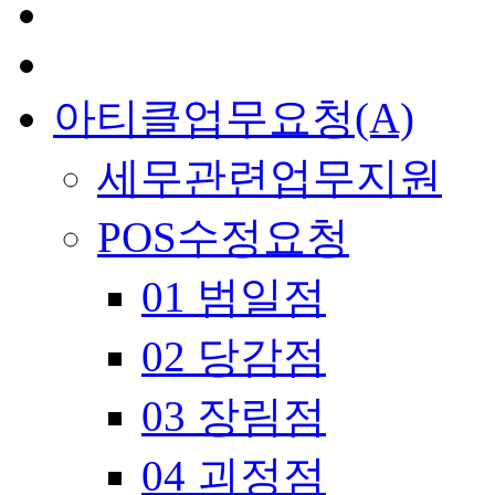
아티클업무요청(A)
세무관련업무지원
POS수정요청
01 범일점
02 당감점
03 장림점
04 괴정점