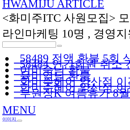
HWAMIJU ARTICLE
<화미주ITC 사원모집> 모
라인마케팅 10명 , 경영지
58489 전액 환불 5회
58484 연간회원 취소
이미숙님 환불
육미영님 환불
화미주헤어 양산점 이전
화미주헤어 양산점 이전 
부원장K 여름휴가 8월휴
MENU
이미지