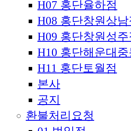
H07 홍단율하점
H08 홍단창원상남
H09 홍단창원성주
H10 홍단해운대
H11 홍단토월점
본사
공지
환불처리요청