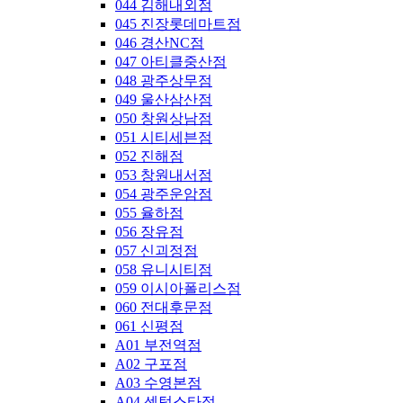
044 김해내외점
045 진장롯데마트점
046 경산NC점
047 아티클중산점
048 광주상무점
049 울산삼산점
050 창원상남점
051 시티세븐점
052 진해점
053 창원내서점
054 광주운암점
055 율하점
056 장유점
057 신괴정점
058 유니시티점
059 이시아폴리스점
060 전대후문점
061 신평점
A01 부전역점
A02 구포점
A03 수영본점
A04 센텀스타점