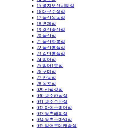
15 명지오션시티점
16 대구수성점
17 울산옥동점
18 연제점
19 경산중산점
20 울산점
21 울산화봉점
22 울산홈플점
23 감만홈플점
24 범어점
25 범어1호점
26 구미점
27 안동점
28 옥포점
029 신월성점
030 광주하남점
031 광주수완점
032 아이스퀘어점
033 쌍촌해피점
034 쌍촌스마일점
035 범어롯데캐슬점