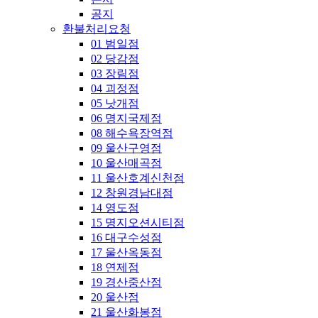
공지
환불처리요청
01 범일점
02 당감점
03 장림점
04 괴정점
05 낫개점
06 명지국제점
08 해수욕장역점
09 울산구영점
10 울산매곡점
11 울산호계신천점
12 창원경남대점
14 영도점
15 명지오션시티점
16 대구수성점
17 울산옥동점
18 연제점
19 경산중산점
20 울산점
21 울산화봉점