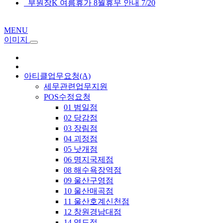
부원장K 여름휴가 8월휴무 안내 7/20
MENU
이미지
아티클업무요청(A)
세무관련업무지원
POS수정요청
01 범일점
02 당감점
03 장림점
04 괴정점
05 낫개점
06 명지국제점
08 해수욕장역점
09 울산구영점
10 울산매곡점
11 울산호계신천점
12 창원경남대점
14 영도점