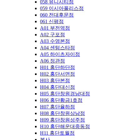
058 유니시티점
059 이시아폴리스점
060 전대후문점
061 신평점
A01 부전역점
A02 구포점
A03 수영본점
A04 센텀스타점
A05 하이츠자이점
A06 정관점
H01 홍단하단점
H02 홍단서면점
H03 홍단본점
H04 홍단대신점
H05 홍단창원경남대점
H06 홍단황금1호점
H07 홍단율하점
H08 홍단창원상남점
H09 홍단창원성주점
H10 홍단해운대중동점
H11 홍단토월점
본사