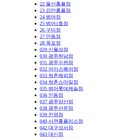
22 울산홈플점
23 감만홈플점
24 범어점
25 범어1호점
26 구미점
27 안동점
28 옥포점
029 신월성점
030 광주하남점
031 광주수완점
032 아이스퀘어점
033 쌍촌해피점
034 쌍촌스마일점
035 범어롯데캐슬점
036 인동점
037 광주양산점
038 광주선운점
039 진영점
040 서면홈플러스점
042 대구성서점
043 대신점