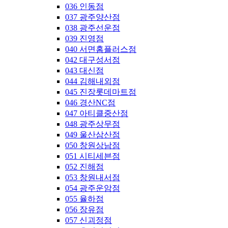
036 인동점
037 광주양산점
038 광주선운점
039 진영점
040 서면홈플러스점
042 대구성서점
043 대신점
044 김해내외점
045 진장롯데마트점
046 경산NC점
047 아티클중산점
048 광주상무점
049 울산삼산점
050 창원상남점
051 시티세븐점
052 진해점
053 창원내서점
054 광주운암점
055 율하점
056 장유점
057 신괴정점